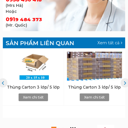
(Mrs Hà)
Hoặc
091
9 484 373
(Mr. Quốc)
SẢN PHẨM LIÊN QUAN
Xem tất cả
Thùng Carton 3 lớp/ 5 lớp
Thùng Carton 3 lớp/ 5 lớp
Xem chi tiết
Xem chi tiết