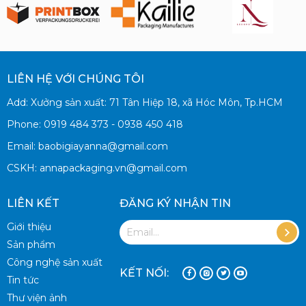
LIÊN HỆ VỚI CHÚNG TÔI
Add: Xưởng sản xuất: 71 Tân Hiệp 18, xã Hóc Môn, Tp.HCM
Phone: 0919 484 373 - 0938 450 418
Email: baobigiayanna@gmail.com
CSKH: annapackaging.vn@gmail.com
LIÊN KẾT
ĐĂNG KÝ NHẬN TIN
Giới thiệu
Sản phẩm
Công nghệ sản xuất
KẾT NỐI:
Tin tức
Thư viện ảnh