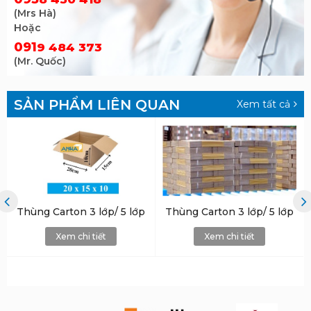
(Mrs Hà)
Hoặc
091
9 484 373
(Mr. Quốc)
SẢN PHẨM LIÊN QUAN
Xem tất cả
Thùng Carton 3 lớp/ 5 lớp
Thùng Carton 3 lớp/ 5 lớp
Xem chi tiết
Xem chi tiết