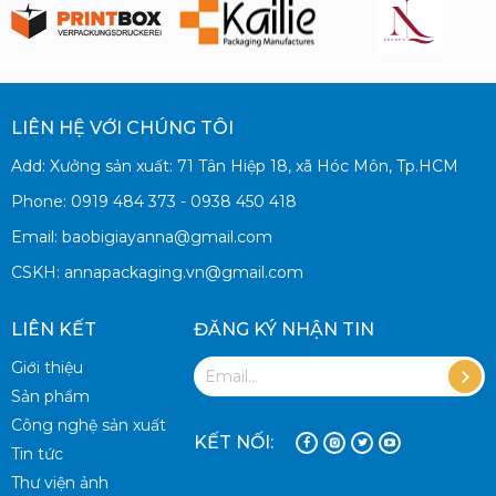
LIÊN HỆ VỚI CHÚNG TÔI
Add: Xưởng sản xuất: 71 Tân Hiệp 18, xã Hóc Môn, Tp.HCM
Phone: 0919 484 373 - 0938 450 418
Email: baobigiayanna@gmail.com
CSKH: annapackaging.vn@gmail.com
LIÊN KẾT
ĐĂNG KÝ NHẬN TIN
Giới thiệu
Sản phẩm
Công nghệ sản xuất
KẾT NỐI:
Tin tức
Thư viện ảnh